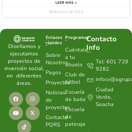
LEER MÁS »
28 de junio de 2023
Contacto
Enlaces
Programas
rápidos
Diseñamos y
Info
Cuéntale
ejecutamos
Sobre
a tu
proyectos de
Tel: 601 729
Nosotros
abuelo
inversión social,
9282
Pagos
Club de
en diferentes
infocv@agrupa
fútbol
Proyectos
áreas.
Ciudad
Escuela
Noticias
Verde,
de baile
de
Soacha
proyectos
Escuela
de
Contacto
patinaje
PQRS