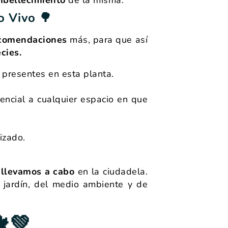
o Vivo 🌳
comendaciones
más, para que así
cies.
 presentes en esta planta.
encial a cualquier espacio en que
izado.
e
llevamos a cabo
en la ciudadela.
o jardín, del medio ambiente y de
🍁💚