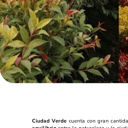
Ciudad Verde
cuenta con gran cantid
equilibrio
entre la
naturaleza y la ciud