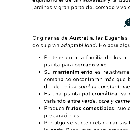
jardines y gran parte del cercado vivo 

Originarias de
Australia
, las Eugenia
de su gran
adaptabilidad
. He aquí algu
Pertenecen a la familia de los ar
planta para
cercado vivo.
Su
mantenimiento
es relativame
semana se encontraran más que 
donde reciba
sombra constanteme
Es una planta
policromática
, ya
variando entre
verde, ocre y carme
Produce
frutos comestibles,
suele
preparaciones.
Por algo se suelen relacionar las
la
poda
. Pues, este es un proces