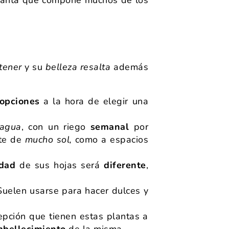
tener
y su
belleza resalta
además
opciones
a la hora de elegir una
agua
, con un riego
semanal
por
nte de
mucho sol,
como a espacios
idad
de sus hojas será
diferente
,
uelen usarse para hacer dulces y
cepción que tienen estas plantas a
bellecimiento
de la misma.