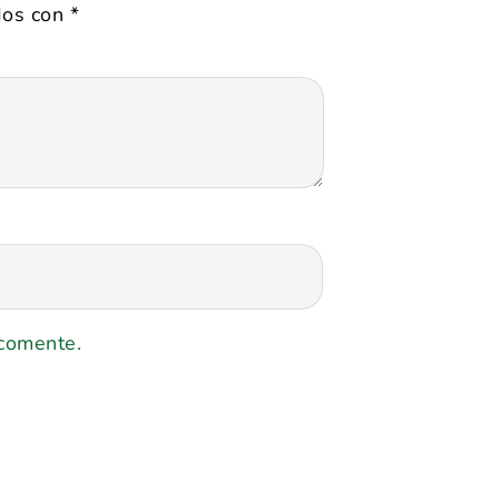
dos con
*
 comente.