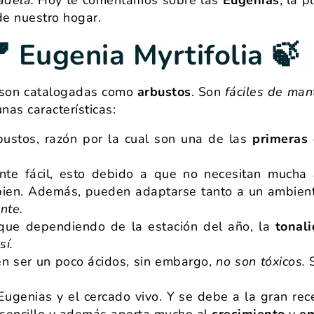
de nuestro hogar.
 Eugenia Myrtifolia 🍃
s son catalogadas como
arbustos
. Son
fáciles de man
nas características:
bustos, razón por la cual son una de las
primeras 
nte fácil, esto debido a que no necesitan mucha
bien. Además, pueden adaptarse tanto a un ambie
nte.
 que dependiendo de la estación del año, la
tonal
sí.
n ser un poco ácidos, sin embargo,
no son tóxicos.
S
 Eugenias y el cercado vivo. Y se debe a la gran re
o sencillo y además aporta mucho al
crecimiento
y
em