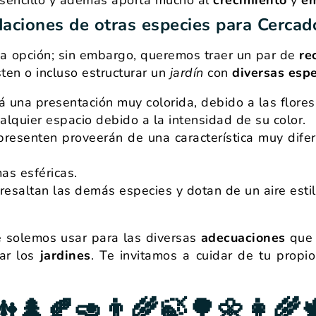
ciones de otras especies para Cercad
a opción; sin embargo, queremos traer un par de
re
ten o incluso estructurar un
jardín
con
diversas espe
á una presentación muy colorida, debido a las flores
ualquier espacio debido a la intensidad de su color.
presenten proveerán de una característica muy difer
as esféricas.
resaltan las demás especies y dotan de un aire estil
e solemos usar para las diversas
adecuaciones
qu
uar los
jardines
. Te invitamos a cuidar de tu propi
🌲🍂🥑👨‍🌾🍃🌳🌼👩‍🌾