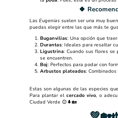
🍀 Recomenda
Las
Eugenias
suelen ser una muy buen
puedas elegir entre las que más te gus
Buganvilias
: Una opción que traer
Durantas
: Ideales para resaltar c
Ligustrina
: Cuando sus flores se 
se encuentren.
Boj
: Perfectos para podar con form
Arbustos
plateados
: Combinados 
Estas son algunas de las especies qu
Para plantar el
cercado vivo
, o adec
Ciudad Verde 😊🌲🏡
💚🏡