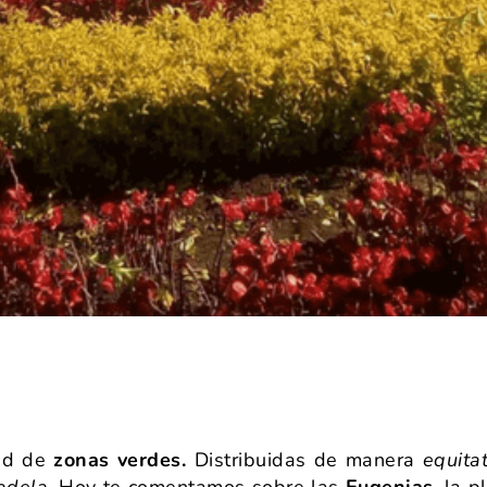
ad de
zonas verdes.
Distribuidas de manera
equita
adela.
Hoy te comentamos sobre las
Eugenias
, la 