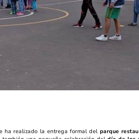
e ha realizado la entrega formal del
parque restau
o también una pequeña celebración del
día de los