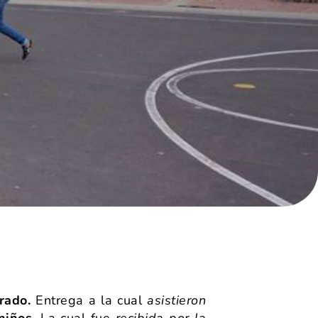
rado.
Entrega a la cual
asistieron
 niños.
La cual fue
recibida por la