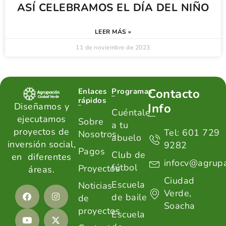
ASÍ CELEBRAMOS EL DÍA DEL NIÑO
LEER MÁS »
11 de noviembre de 2023
Contacto
Enlaces
Programas
rápidos
Diseñamos y
Info
Cuéntale
ejecutamos
Sobre
a tu
proyectos de
Tel: 601 729
Nosotros
abuelo
inversión social,
9282
Pagos
Club de
en diferentes
infocv@agrupa
fútbol
Proyectos
áreas.
Ciudad
Escuela
Noticias
Verde,
de baile
de
Soacha
proyectos
Escuela