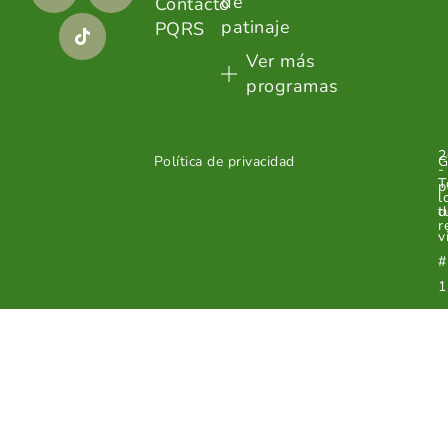
de
Contacto
patinaje
PQRS
Ver más
programas
2
Política de privacidad
G
-
T
p
l
d
t
r
v
#
1