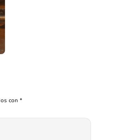
dos con
*