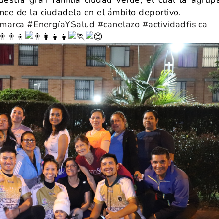
nce de la ciudadela en el ámbito deportivo.
amarca
#EnergíaYSalud
#canelazo
#actividadfisica