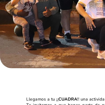
Llegamos a tu ¡¡
CUADRA
!! una activi
Te invitamos a que hagas parte de nu