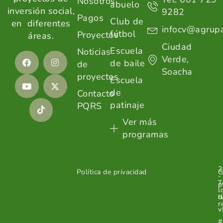
Nosotros
abuelo
inversión social,
9282
Pagos
Club de
en diferentes
infocv@agrupa
fútbol
Proyectos
áreas.
Ciudad
Escuela
Noticias
Verde,
de baile
de
Soacha
proyectos
Escuela
de
Contacto
patinaje
PQRS
Ver más
programas
2
Política de privacidad
G
-
T
p
l
d
t
r
v
#