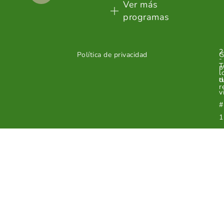
Ver más
programas
2
Política de privacidad
G
-
T
p
l
d
t
r
v
#
1