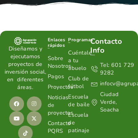
Contacto
Enlaces
Programas
rápidos
Diseñamos y
Info
Cuéntale
ejecutamos
Sobre
a tu
proyectos de
Tel: 601 729
Nosotros
abuelo
inversión social,
9282
Pagos
Club de
en diferentes
infocv@agrupa
fútbol
Proyectos
áreas.
Ciudad
Escuela
Noticias
Verde,
de baile
de
Soacha
proyectos
Escuela
de
Contacto
patinaje
PQRS