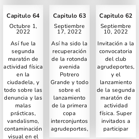
Capitulo 64
Capitulo 63
Capitulo 62
Octubre 1,
Septiembre
Septiembre
2022
17, 2022
10, 2022
Así fue la
Así ha sido la
Invitación a la
segunda
recuperación
convocatoria
maratón de
de la rotonda
del club
actividad física
avenida
agrudeportes,
en la
Potrero
y el
ciudadela, y
Grande y todo
lanzamiento
todo sobre las
sobre el
de la segunda
denuncia y las
lanzamiento
maratón de
malas
de la primera
actividad
prácticas,
copa
física. Super
vandalismo,
interconjuntos
invitados a
contaminación
agrudeportes,
participar
visual en el