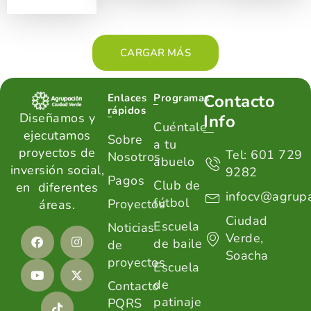
CARGAR MÁS
Contacto
Enlaces
Programas
rápidos
Diseñamos y
Info
Cuéntale
ejecutamos
Sobre
a tu
proyectos de
Tel: 601 729
Nosotros
abuelo
inversión social,
9282
Pagos
Club de
en diferentes
infocv@agrupa
fútbol
Proyectos
áreas.
Ciudad
Escuela
Noticias
Verde,
de baile
de
Soacha
proyectos
Escuela
de
Contacto
patinaje
PQRS