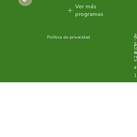
Ver más
programas
2
Política de privacidad
G
-
T
p
l
d
t
r
v
#
1